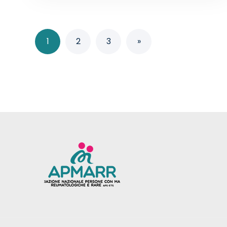
1
2
3
»