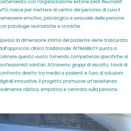
partenariato con l’organizzazione estone
Eesti Reumaliit
MTÜ
, nasce per mettere al centro del percorso di cura il
benessere emotivo, psicologico e sessuale delle persone
con patologie reumatiche e croniche.
Spesso la dimensione intima del paziente viene trascurata
dall’approccio clinico tradizionale: INTIMABILITY punta a
colmare questo vuoto fornendo competenze specifiche ai
professionisti sanitari.
Attraverso gruppi di ascolto, tavoli di
confronto diretto tra medici e pazienti e l’uso di soluzioni
digitali innovative, il progetto promuove un’assistenza
realmente olistica, empatica e centrata sulla persona.