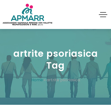
artrite psoriasica
Tag
Home
»
artrite psoriasica