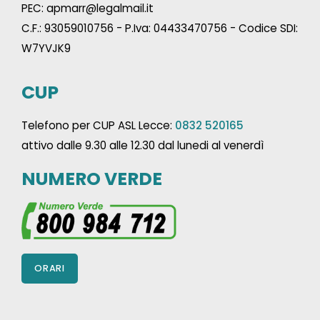
PEC: apmarr@legalmail.it
C.F.: 93059010756 - P.Iva: 04433470756 - Codice SDI:
W7YVJK9
CUP
Telefono per CUP ASL Lecce:
0832 520165
attivo dalle 9.30 alle 12.30 dal lunedi al venerdì
NUMERO VERDE
ORARI