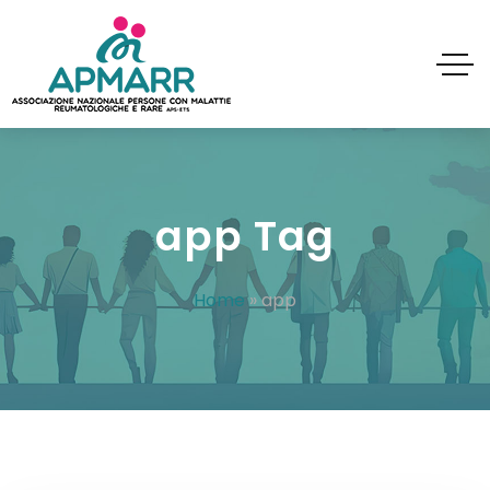
app Tag
Home
»
app