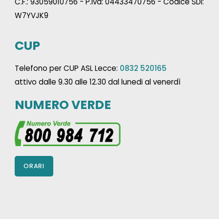
C.F.: 93059010756 - P.Iva: 04433470756 - Codice SDI:
W7YVJK9
CUP
Telefono per CUP ASL Lecce:
0832 520165
attivo dalle 9.30 alle 12.30 dal lunedi al venerdì
NUMERO VERDE
ORARI