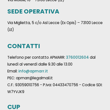
SEDE OPERATIVA
Via Miglietta, 5 c/o Asl Lecce (Ex Opis) – 73100 Lecce
(LE)
CONTATTI
Telefono per contatto APMARR:
3760012604
dal
lunedì al venerdì dalle 9.30 alle 13.00
Email:
info@apmarr.it
PEC: apmarr@legalmail.it
C.F.: 93059010756 - P.Iva: 04433470756 - Codice SDI:
W7YVJK9
CUP