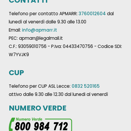
CONTATTI
Telefono per contatto APMARR:
3760012604
dal
lunedì al venerdì dalle 9.30 alle 13.00
Email:
info@apmarr.it
PEC: apmarr@legalmail.it
C.F.: 93059010756 - P.Iva: 04433470756 - Codice SDI:
W7YVJK9
CUP
Telefono per CUP ASL Lecce:
0832 520165
attivo dalle 9.30 alle 12.30 dal lunedi al venerdì
NUMERO VERDE