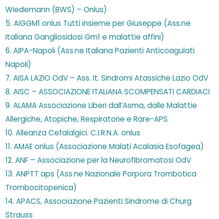
Wiedemann (BWS) – Onlus)
5. AIGGM1 onlus Tutti insieme per Giuseppe (Ass.ne
Italiana Gangliosidosi Gm1 e malattie affini)
6. AIPA-Napoli (Ass.ne Italiana Pazienti Anticoagulati
Napoli)
7. AISA LAZIO OdV – Ass. It. Sindromi Atassiche Lazio OdV
8. AISC – ASSOCIAZIONE ITALIANA SCOMPENSATI CARDIACI
9. ALAMA Associazione Liberi dall’Asma, dalle Malattie
Allergiche, Atopiche, Respiratorie e Rare-APS
10. Alleanza Cefalalgici. C.I.R.N.A. onlus
11. AMAE onlus (Associazione Malati Acalasia Esofagea)
12. ANF – Associazione per la Neurofibromatosi OdV
13. ANPTT aps (Ass.ne Nazionale Porpora Trombotica
Trombocitopenica)
14. APACS, Associazione Pazienti Sindrome di Churg
Strauss