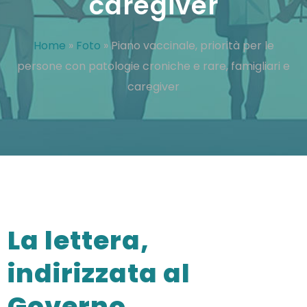
caregiver
Home
»
Foto
»
Piano vaccinale, priorità per le
persone con patologie croniche e rare, famigliari e
caregiver
La lettera,
indirizzata al
Governo,