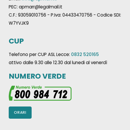
PEC: apmarr@legalmail.it
C.F.: 93059010756 - P.Iva: 04433470756 - Codice SDI:
W7YVJK9
CUP
Telefono per CUP ASL Lecce:
0832 520165
attivo dalle 9.30 alle 12.30 dal lunedi al venerdì
NUMERO VERDE
ORARI