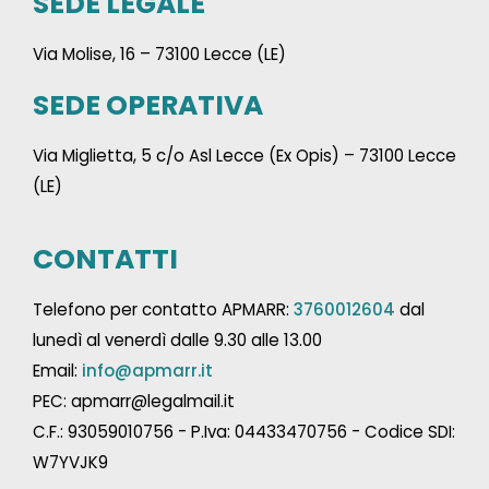
SEDE LEGALE
Via Molise, 16 – 73100 Lecce (LE)
SEDE OPERATIVA
Via Miglietta, 5 c/o Asl Lecce (Ex Opis) – 73100 Lecce
(LE)
CONTATTI
Telefono per contatto APMARR:
3760012604
dal
lunedì al venerdì dalle 9.30 alle 13.00
Email:
info@apmarr.it
PEC: apmarr@legalmail.it
C.F.: 93059010756 - P.Iva: 04433470756 - Codice SDI:
W7YVJK9