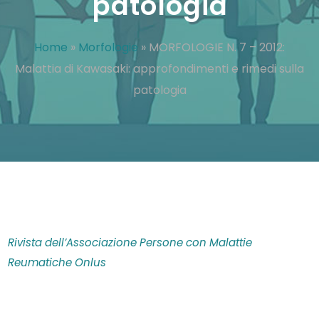
patologia
Home
»
Morfologie
»
MORFOLOGIE N. 7 – 2012:
Malattia di Kawasaki: approfondimenti e rimedi sulla
patologia
Rivista dell’Associazione Persone con Malattie
Reumatiche Onlus