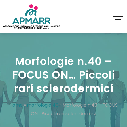
Morfologie n.40 –
FOCUS ON… Piccoli
rari sclerodermici
Home
»
morfologie 40
»
Morfologie n.40 – FOCUS
ON… Piccoli rari sclerodermici