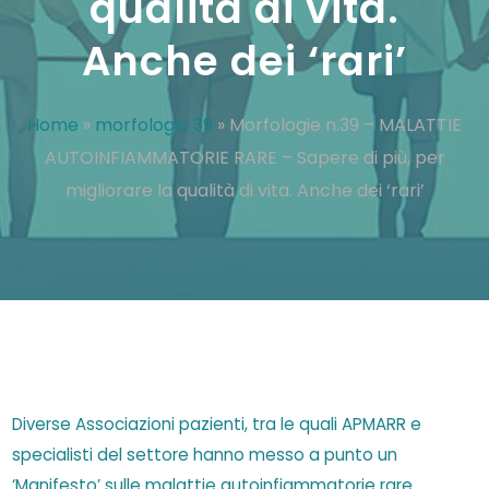
qualità di vita.
Anche dei ‘rari’
Home
»
morfologie 39
»
Morfologie n.39 – MALATTIE
AUTOINFIAMMATORIE RARE – Sapere di più, per
migliorare la qualità di vita. Anche dei ‘rari’
Diverse Associazioni pazienti, tra le quali APMARR e
specialisti del settore hanno messo a punto un
‘Manifesto’ sulle malattie autoinfiammatorie rare.