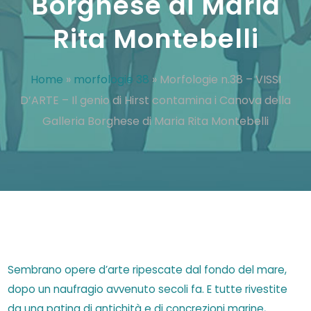
Borghese di Maria
Rita Montebelli
Home
»
morfologie 38
»
Morfologie n.38 – VISSI
D’ARTE – Il genio di Hirst contamina i Canova della
Galleria Borghese di Maria Rita Montebelli
Sembrano opere d’arte ripescate dal fondo del mare,
dopo un naufragio avvenuto secoli fa. E tutte rivestite
da una patina di antichità e di concrezioni marine,