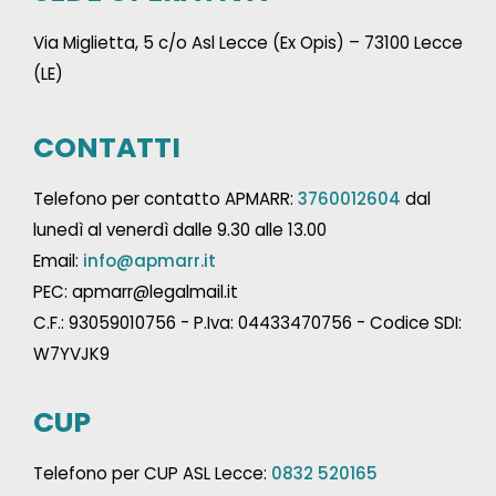
Via Miglietta, 5 c/o Asl Lecce (Ex Opis) – 73100 Lecce
(LE)
CONTATTI
Telefono per contatto APMARR:
3760012604
dal
lunedì al venerdì dalle 9.30 alle 13.00
Email:
info@apmarr.it
PEC: apmarr@legalmail.it
C.F.: 93059010756 - P.Iva: 04433470756 - Codice SDI:
W7YVJK9
CUP
Telefono per CUP ASL Lecce:
0832 520165