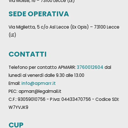
Via Molise, 16 – 73100 Lecce (LE)
SEDE OPERATIVA
Via Miglietta, 5 c/o Asl Lecce (Ex Opis) – 73100 Lecce
(LE)
CONTATTI
Telefono per contatto APMARR:
3760012604
dal
lunedì al venerdì dalle 9.30 alle 13.00
Email:
info@apmarr.it
PEC: apmarr@legalmail.it
C.F.: 93059010756 - P.Iva: 04433470756 - Codice SDI:
W7YVJK9
CUP