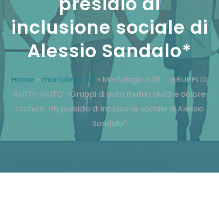
presidio di
inclusione sociale di
Alessio Sandalo*
Home
»
morfologie 38
»
Morfologie n.38 – GRUPPI DI
AUTO-AIUTO -Gruppi di auto mutuo aiuto e dolore
cronico. Un presidio di inclusione sociale di Alessio
Sandalo*