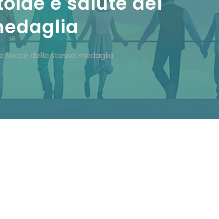
oide e salute dei
medaglia
ue facce della stessa medaglia