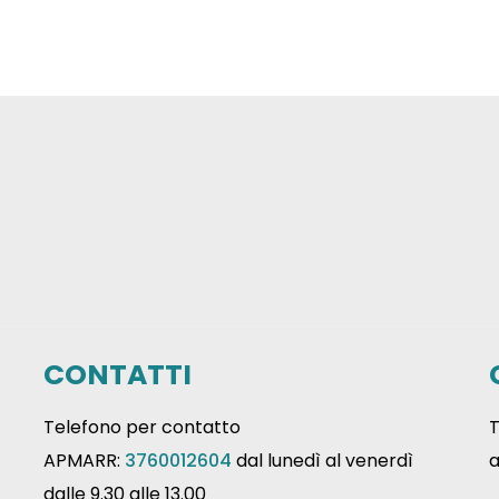
CONTATTI
Telefono per contatto
T
APMARR:
3760012604
dal lunedì al venerdì
a
dalle 9.30 alle 13.00