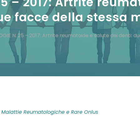
 – 2017: Artrite reumat
due facce della stessa 
IE N. 25 – 2017: Artrite reumatoide e salute dei denti: d
on Malattie Reumatologiche e Rare Onlus