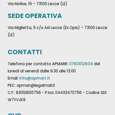
Via Molise, 16 – 73100 Lecce (LE)
SEDE OPERATIVA
Via Miglietta, 5 c/o Asl Lecce (Ex Opis) – 73100 Lecce
(LE)
CONTATTI
Telefono per contatto APMARR:
3760012604
dal
lunedì al venerdì dalle 9.30 alle 13.00
Email:
info@apmarr.it
PEC: apmarr@legalmail.it
C.F.: 93059010756 - P.Iva: 04433470756 - Codice SDI:
W7YVJK9