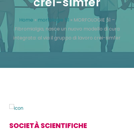
crei-simfer
Home
»
morfologie 51
»
MORFOLOGIE 51 –
Fibromialgia, nasce un nuovo modello di cura
integrata: al via il gruppo di lavoro crei-simfer
SOCIETÀ SCIENTIFICHE