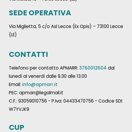
SEDE OPERATIVA
Via Miglietta, 5 c/o Asl Lecce (Ex Opis) – 73100 Lecce
(LE)
CONTATTI
Telefono per contatto APMARR:
3760012604
dal
lunedì al venerdì dalle 9.30 alle 13.00
Email:
info@apmarr.it
PEC: apmarr@legalmail.it
C.F.: 93059010756 - P.Iva: 04433470756 - Codice SDI:
W7YVJK9
CUP