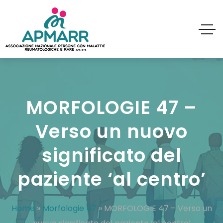
MORFOLOGIE 47 –
Verso un nuovo
significato del
paziente ‘al centro’
Home
»
Morfologie 47
»
MORFOLOGIE 47 – Verso un