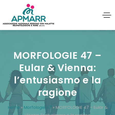
MORFOLOGIE 47 –
Eular & Vienna:
l’entusiasmo e la
ragione
Home
»
Morfologie 47
»
MORFOLOGIE 47 – Eular &