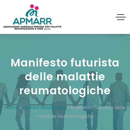
Manifesto futurista
delle malattie
reumatologiche
Home
»
Attività associative
»
Manifesto futurista delle
malattie reumatologiche