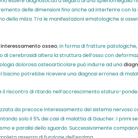
ssono essere diagnosticati a seguito di una splenomegalia 
emento delle dimensioni fino anche ad interferire con la 
 della milza. Tra le manifestazioni ematologiche si oss
’
interessamento osseo
, in forma di fratture patologiche,
o di cerebrosidi altera la struttura dell’osso con deformaz
atologia dolorosa osteoarticolare può indurre ad una
diagn
 bacino potrebbe ricevere una diagnosi erronea di malat
il riscontro di ritardo nell’accrescimento staturo-ponde
rizzata da precoce interessamento del sistema nervoso cen
ndo solo il 5% dei casi di malattia di Gaucher. I primi s
smo e paralisi dello sguardo. Successivamente compaiono la
ompleta assenza di funzione dell’enzima.