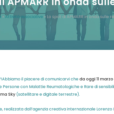
di APMARR in onda sulle
e
»
Attività associative
»
Lo spot di APMARR in onda sulle re
TV!Abbiamo il piacere di comunicarvi che
da oggi 11 marzo 
e Persone con Malattie Reumatologiche e Rare di sensibil
orma Sky
(satellitare e digitale terrestre).
 realizzata dall’agenzia creativa internazionale Lorenzo M