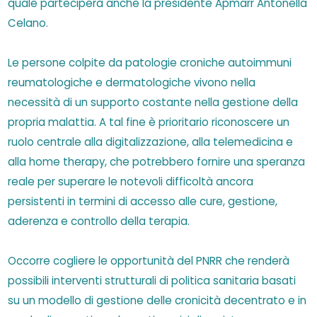
quale parteciperà anche la presidente Apmarr Antonella
Celano.
Le persone colpite da
patologie croniche autoimmuni
reumatologiche e dermatologiche
vivono
nella
necessità di un supporto costante nella gestione della
propria malattia.
A
tal fine è prioritario
riconoscere un
ruolo centrale alla digitalizzazione, alla telemedicina
e
alla home therapy
,
che potrebbero fornire una speran
z
a
reale per superare le notevoli difficoltà ancora
persistenti
in
termini di accesso alle cure, gestione,
aderen
z
a e controllo della terapia.
Occorr
e cogliere le opportunità del PNRR che renderà
possibili interventi strutturali di politica
sanitaria basati
su un modello di gestione delle cronicità decentrato e in