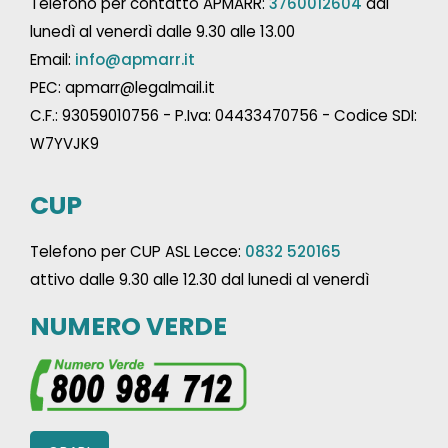
Telefono per contatto APMARR:
3760012604
dal
lunedì al venerdì dalle 9.30 alle 13.00
Email:
info@apmarr.it
PEC: apmarr@legalmail.it
C.F.: 93059010756 - P.Iva: 04433470756 - Codice SDI:
W7YVJK9
CUP
Telefono per CUP ASL Lecce:
0832 520165
attivo dalle 9.30 alle 12.30 dal lunedi al venerdì
NUMERO VERDE