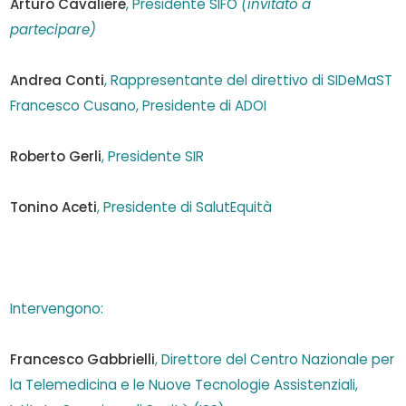
Arturo Cavaliere
,
Presidente SIFO
(
invitato
a
partecipare
)
Andrea Conti
, Rappresentante del direttivo
di
SIDeMaST
Francesco Cusano
, Presidente
di
ADOI
Roberto Gerli
,
Presidente SIR
Tonino Aceti
, Presidente
di
SalutEquità
Intervengono:
Francesco Gabbrielli
,
Direttore
del
Centro
Nazionale per
la
Telemedicina
e
le
Nuove
Tecnologie
Assistenziali
,