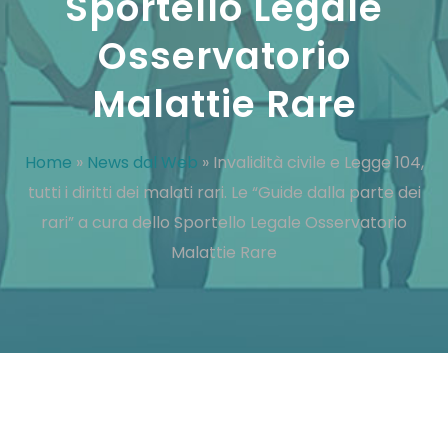
Sportello Legale
Osservatorio
Malattie Rare
Home
»
News dal Web
»
Invalidità civile e Legge 104,
tutti i diritti dei malati rari. Le “Guide dalla parte dei
rari” a cura dello Sportello Legale Osservatorio
Malattie Rare