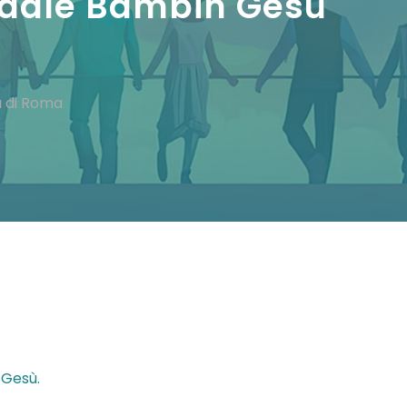
pedale Bambin Gesù
ù di Roma
 Gesù.