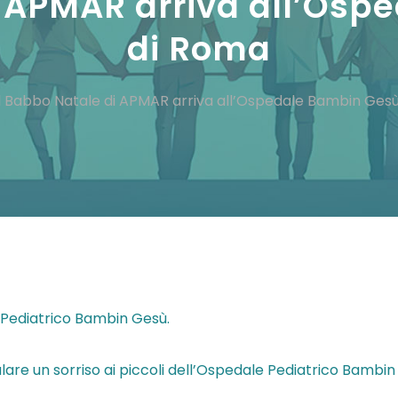
i APMAR arriva all’Os
di Roma
Il Babbo Natale di APMAR arriva all’Ospedale Bambin Ges
e Pediatrico Bambin Gesù.
lare un sorriso ai piccoli dell’Ospedale Pediatrico Bambin