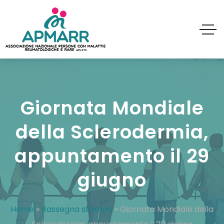
Giornata Mondiale
della Sclerodermia,
appuntamento il 29
giugno
Home
»
Rassegna stampa
»
Giornata Mondiale della