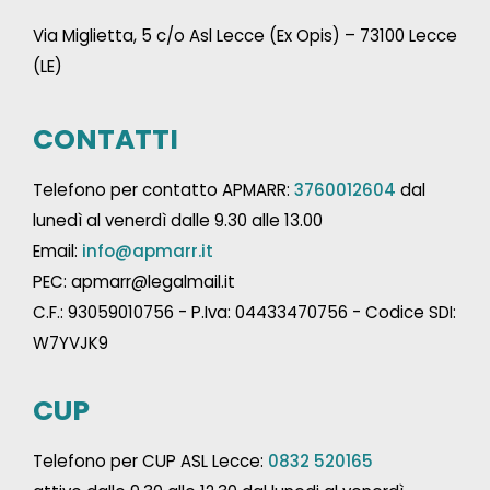
Via Miglietta, 5 c/o Asl Lecce (Ex Opis) – 73100 Lecce
(LE)
CONTATTI
Telefono per contatto APMARR:
3760012604
dal
lunedì al venerdì dalle 9.30 alle 13.00
Email:
info@apmarr.it
PEC: apmarr@legalmail.it
C.F.: 93059010756 - P.Iva: 04433470756 - Codice SDI:
W7YVJK9
CUP
Telefono per CUP ASL Lecce:
0832 520165