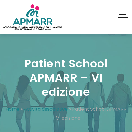
Patient School
APMARR – VI
edizione
Home
»
Attività associative
»
Patient School APMARR
– VI edizione