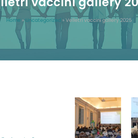
lletri vaccini gallery 2
Home
»
Uncategorized
»
Velletri vaccini gallery 2025