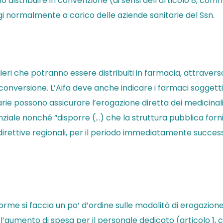
istribuire in convenzione (ai sensi dell’articolo 8, comma
gi normalmente a carico delle aziende sanitarie del Ssn.
alieri che potranno essere distribuiti in farmacia, attrav
i conversione. L’Aifa deve anche indicare i farmaci soggetti
itarie possono assicurare l’erogazione diretta dei medicinal
enziale nonché “disporre (…) che la struttura pubblica for
direttive regionali, per il periodo immediatamente success
rme si faccia un po’ d’ordine sulle modalità di erogazione 
 sia l’aumento di spesa per il personale dedicato (articolo 