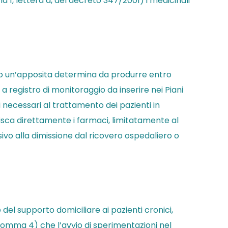
 1, lettera a, del decreto 347/2001) i medicinali
erso un’apposita determina da produrre entro
 a registro di monitoraggio da inserire nei Piani
i necessari al trattamento dei pazienti in
nisca direttamente i farmaci, limitatamente al
ivo alla dimissione dal ricovero ospedaliero o
del supporto domiciliare ai pazienti cronici,
1, comma 4) che l’avvio di sperimentazioni nel