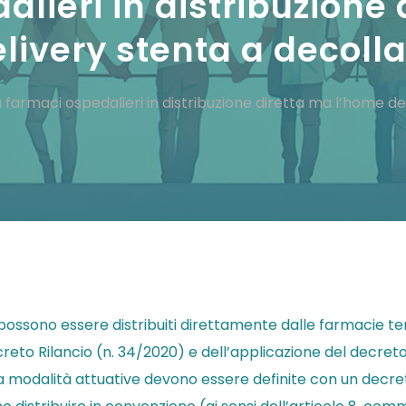
alieri in distribuzione
livery stenta a decoll
ù farmaci ospedalieri in distribuzione diretta ma l’home de
ssono essere distribuiti direttamente dalle farmacie territ
creto Rilancio (n. 34/2020) e dell’applicazione del decreto L
a modalità attuative devono essere definite con un decreto