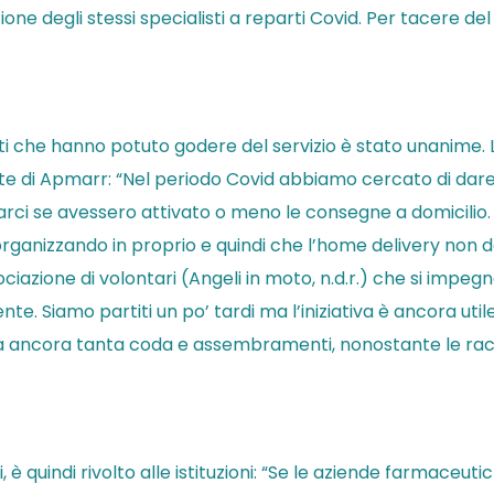
one degli stessi specialisti a reparti Covid. Per tacere de
ti che hanno potuto godere del servizio è stato unanime. L
di Apmarr: “Nel periodo Covid abbiamo cercato di dare inf
icarci se avessero attivato o meno le consegne a domicili
 organizzando in proprio e quindi che l’home delivery non
iazione di volontari (Angeli in moto, n.d.r.) che si impegnav
e. Siamo partiti un po’ tardi ma l’iniziativa è ancora util
va ancora tanta coda e assembramenti, nonostante le ra
 è quindi rivolto alle istituzioni: “Se le aziende farmaceuti