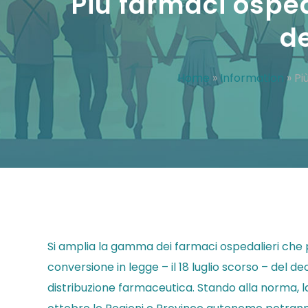
Più farmaci osped
de
Home
»
Information
»
Pi
Si amplia la gamma dei farmaci ospedalieri che po
conversione in legge – il 18 luglio scorso – del de
distribuzione farmaceutica. Stando alla norma, l