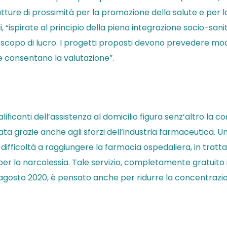
ture di prossimità per la promozione della salute e per l
i, “ispirate al principio della piena integrazione socio-sanit
 scopo di lucro. I progetti proposti devono prevedere moda
à e consentano la valutazione”.
alificanti dell’assistenza al domicilio figura senz’altro l
izzata grazie anche agli sforzi dell’industria farmaceutica. 
 difficoltà a raggiungere la farmacia ospedaliera, in trat
 per la narcolessia. Tale servizio, completamente gratuito 
gosto 2020, è pensato anche per ridurre la concentrazione 