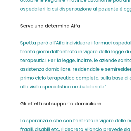
ottobre le Regioni e Province autonome potranno d
ospedalieri la cui dispensazione al paziente è og
Serve una determina Aifa
Spetta però all’Aifa individuare i farmaci osped
trenta giorni dall’entrata in vigore della legge d
terapeutici. Per la legge, inoltre, le aziende san
assistenza domiciliare, residenziale e semiresid
primo ciclo terapeutico completo, sulla base di 
alla visita specialistica ambulatoriale”.
Gli effetti sul supporto domiciliare
La speranza è che con l’entrata in vigore delle no
fragili, disabili etc. Il decreto Rilancio prevede