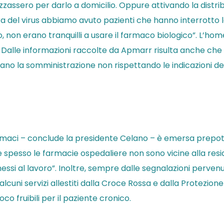
zassero per darlo a domicilio. Oppure attivando la distri
ura del virus abbiamo avuto pazienti che hanno interrotto
llo, non erano tranquilli a usare il farmaco biologico”. L’h
 Dalle informazioni raccolte da Apmarr risulta anche che 
tuano la somministrazione non rispettando le indicazioni de
farmaci – conclude la presidente Celano – è emersa prep
spesso le farmacie ospedaliere non sono vicine alla reside
si al lavoro”. Inoltre, sempre dalle segnalazioni perven
cuni servizi allestiti dalla Croce Rossa e dalla Protezione
co fruibili per il paziente cronico.