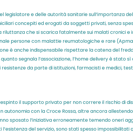
 legislatore e delle autorità sanitarie sull’importanza del
iciliari concepiti ed erogati da soggetti privati, senza sp
Una riluttanza che si scarica fatalmente sui malati cronici e 
nale persone con malattie reumatologiche e rare (Apmarr 
uzione è anche indispensabile rispettare la catena del fredd
a quanto segnala l’associazione, l’home delivery è stato sì
i resistenze da parte di istituzioni, farmacisti e medici, test
into il supporto privato per non correre il rischio di disp
e in autonomia con la Croce Rossa, altre ancora allestendo 
nno sposato l’iniziativa erroneamente temendo oneri aggiun
esistenza del servizio, sono stati spesso impossibilitati a 