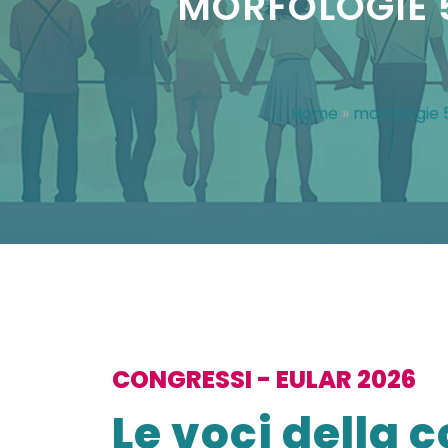
MORFOLOGIE 52
Home
»
morfologie 
CONGRESSI - EULAR 2026
Le voci della