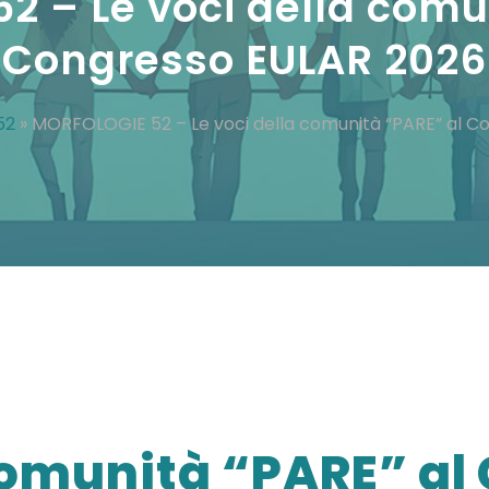
 – Le voci della comu
Congresso EULAR 2026
52
»
MORFOLOGIE 52 – Le voci della comunità “PARE” al C
 comunità “PARE” al