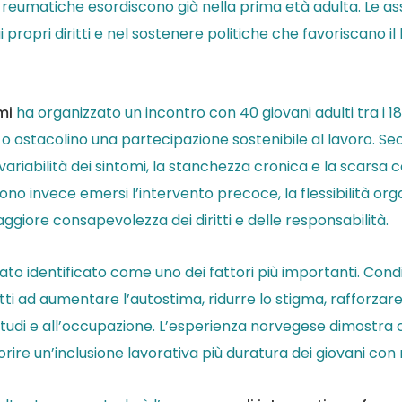
reumatiche esordiscono già nella prima età adulta. Le asso
opri diritti e nel sostenere politiche che favoriscano il la
smi
ha organizzato un incontro con 40 giovani adulti tra i 18
o ostacolino una partecipazione sostenibile al lavoro. S
 la variabilità dei sintomi, la stanchezza cronica e la scar
i sono invece emersi l’intervento precoce, la flessibilità or
ggiore consapevolezza dei diritti e delle responsabilità.
stato identificato come uno dei fattori più importanti. C
atti ad aumentare l’autostima, ridurre lo stigma, rafforzar
i studi e all’occupazione. L’esperienza norvegese dimostr
rire un’inclusione lavorativa più duratura dei giovani con