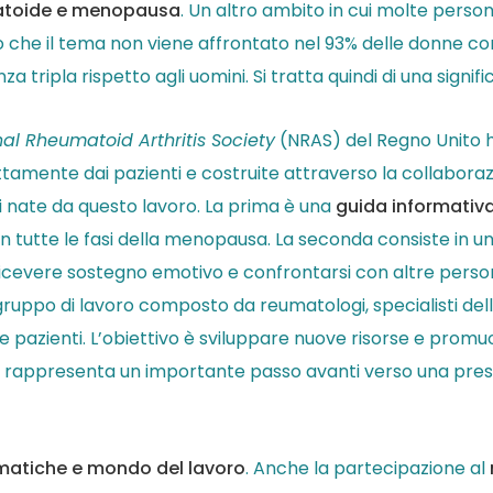
eumatoide e menopausa
. Un altro ambito in cui molte perso
o che il tema non viene affrontato nel 93% delle donne c
tripla rispetto agli uomini. Si tratta quindi di una signifi
al Rheumatoid Arthritis Society
(NRAS) del Regno Unito h
ttamente dai pazienti e costruite attraverso la collaborazi
ali nate da questo lavoro. La prima è una
guida informativ
tutte le fasi della menopausa. La seconda consiste in u
icevere sostegno emotivo e confrontarsi con altre persone 
 gruppo di lavoro composto da reumatologi, specialisti de
i e pazienti. L’obiettivo è sviluppare nuove risorse e prom
o rappresenta un importante passo avanti verso una presa
umatiche e mondo del lavoro
. Anche la partecipazione al