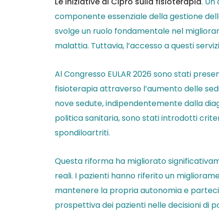
Le iniziative di Cipro sulla fisioterapia
. Un
componente essenziale della gestione delle
svolge un ruolo fondamentale nel migliorare
malattia. Tuttavia, l’accesso a questi serv
Al Congresso EULAR 2026 sono stati presentat
fisioterapia attraverso l’aumento delle sed
nove sedute, indipendentemente dalla diagno
politica sanitaria, sono stati introdotti crit
spondiloartriti.
Questa riforma ha migliorato significativamen
reali. I pazienti hanno riferito un miglioram
mantenere la propria autonomia e partecipa
prospettiva dei pazienti nelle decisioni di po