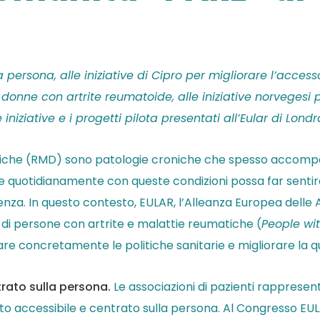
a persona, alle iniziative di Cipro per migliorare l’accesso
onne con artrite reumatoide, alle iniziative norvegesi p
niziative e i progetti pilota presentati all’Eular di Londr
iche (RMD) sono patologie croniche che spesso accompag
 quotidianamente con queste condizioni possa far sentire 
stenza. In questo contesto, EULAR, l’Alleanza Europea delle
i di persone con artrite e malattie reumatiche (
People wi
e concretamente le politiche sanitarie e migliorare la qual
trato sulla persona.
Le associazioni di pazienti rappres
orto accessibile e centrato sulla persona. Al Congresso EU