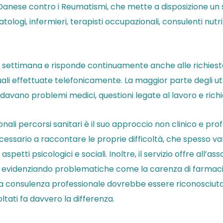
Danese contro i Reumatismi, che mette a disposizione un s
ogi, infermieri, terapisti occupazionali, consulenti nutrizio
alla settimana e risponde continuamente anche alle richiest
quali effettuate telefonicamente. La maggior parte degli u
rdavano problemi medici, questioni legate al lavoro e richie
zionali percorsi sanitari è il suo approccio non clinico e 
cessario a raccontare le proprie difficoltà, che spesso van
 aspetti psicologici e sociali. Inoltre, il servizio offre all
i, evidenziando problematiche come la carenza di farmaci, l
o, la consulenza professionale dovrebbe essere riconosci
ltati fa davvero la differenza.