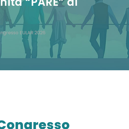
nità “PARE” al
ongresso EULAR 2026
 Congresso