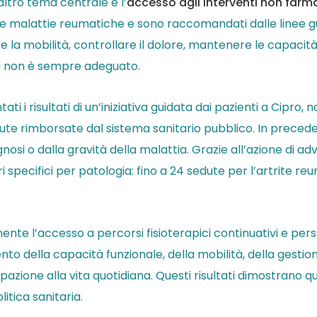
 altro tema centrale è l’
accesso agli interventi non farm
 malattie reumatiche e sono raccomandati dalle linee guid
 la mobilità, controllare il dolore, mantenere le capacità 
izi non è sempre adeguato.
i i risultati di un’iniziativa guidata dai pazienti a Cipro,
ute rimborsate dal sistema sanitario pubblico. In precedenz
si o dalla gravità della malattia. Grazie all’azione di a
eri specifici per patologia: fino a 24 sedute per l’artrite re
te l’accesso a percorsi fisioterapici continuativi e persona
ento della capacità funzionale, della mobilità, della gestione
zione alla vita quotidiana. Questi risultati dimostrano q
litica sanitaria.