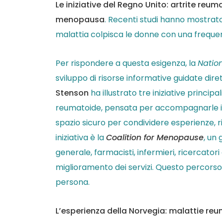
Le iniziative del Regno Unito: artrite r
menopausa
. Recenti studi hanno mostrat
malattia colpisca le donne con una frequenza 
Per rispondere a questa esigenza, la
Nation
sviluppo di risorse informative guidate dire
Stenson
ha illustrato tre iniziative princip
reumatoide, pensata per accompagnarle in 
spazio sicuro per condividere esperienze, r
iniziativa è la
Coalition for Menopause
, un
generale, farmacisti, infermieri, ricercator
miglioramento dei servizi. Questo percors
persona.
L’esperienza della Norvegia: malattie re