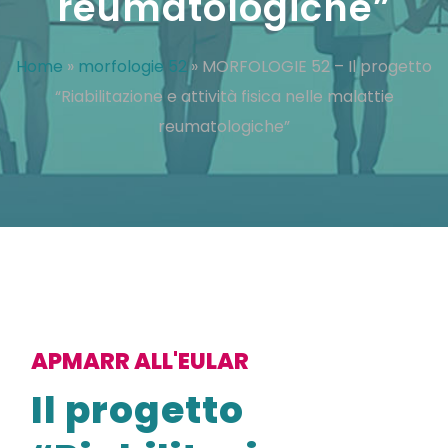
reumatologiche”
Home
»
morfologie 52
»
MORFOLOGIE 52 – Il progetto
“Riabilitazione e attività fisica nelle malattie
reumatologiche”
APMARR ALL'EULAR
Il progetto