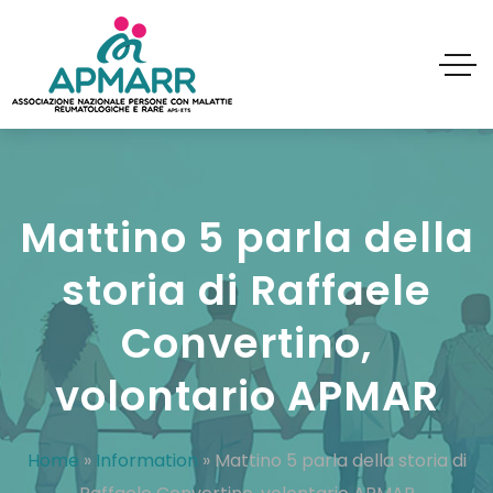
Mattino 5 parla della
storia di Raffaele
Convertino,
volontario APMAR
Home
»
Information
»
Mattino 5 parla della storia di