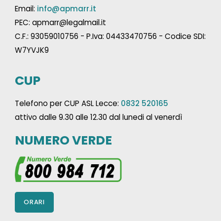
Email:
info@apmarr.it
PEC: apmarr@legalmail.it
C.F.: 93059010756 - P.Iva: 04433470756 - Codice SDI:
W7YVJK9
CUP
Telefono per CUP ASL Lecce:
0832 520165
attivo dalle 9.30 alle 12.30 dal lunedi al venerdì
NUMERO VERDE
ORARI