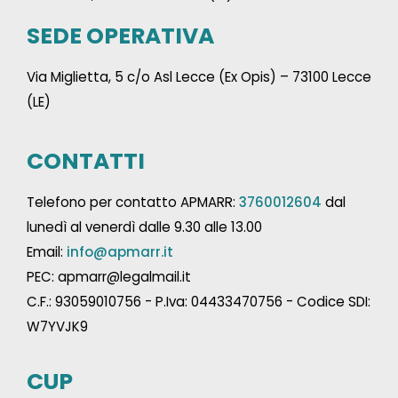
SEDE OPERATIVA
Via Miglietta, 5 c/o Asl Lecce (Ex Opis) – 73100 Lecce
(LE)
CONTATTI
Telefono per contatto APMARR:
3760012604
dal
lunedì al venerdì dalle 9.30 alle 13.00
Email:
info@apmarr.it
PEC: apmarr@legalmail.it
C.F.: 93059010756 - P.Iva: 04433470756 - Codice SDI:
W7YVJK9
CUP