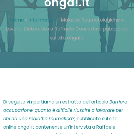
ohga!.it
Home
»
Information
»
Malattie Reumatologiche e
Lavoro. L’intervista a Raffaele Convertino pubblicata
sul sito ohga!.it
Di seguito vi riportiamo un estratto dell’articolo
Barriera
occupazione: quanto è difficile riuscire a lavorare per
chi ha una malattia reumatica?
, pubblicato sul sito
online ohga!.it contenente un’intervista a Raffaele